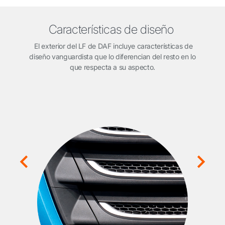
Características de diseño
El exterior del LF de DAF incluye características de
diseño vanguardista que lo diferencian del resto en lo
que respecta a su aspecto.
El 
bor
a, la
de
a con
io.