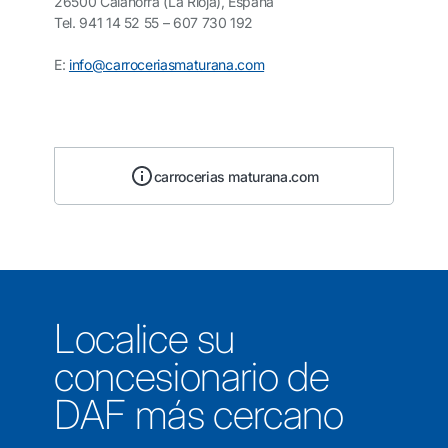
26500 Calahorra (La Rioja), España
Tel. 941 14 52 55 – 607 730 192
E:
info@carroceriasmaturana.com
carrocerias maturana.com
Localice su
concesionario de
DAF más cercano