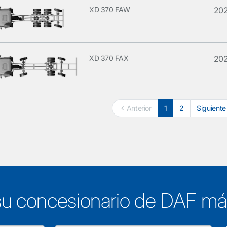
XD 370 FAW
20
XD 370 FAX
20
Anterior
1
2
Siguiente
su concesionario de DAF m