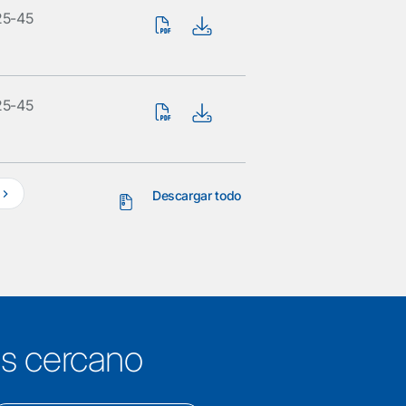
25-45
25-45
Descargar todo
ás cercano