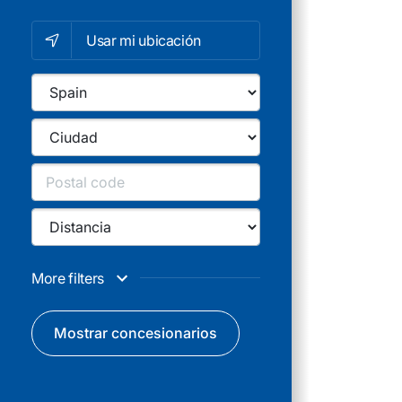
%%CITY%
Usar mi ubicación
%%LOCAT
Tipos de con
NTC Mu
1
Lorqui
Tallere
2
Fuenla
More filters
Mostrar concesionarios