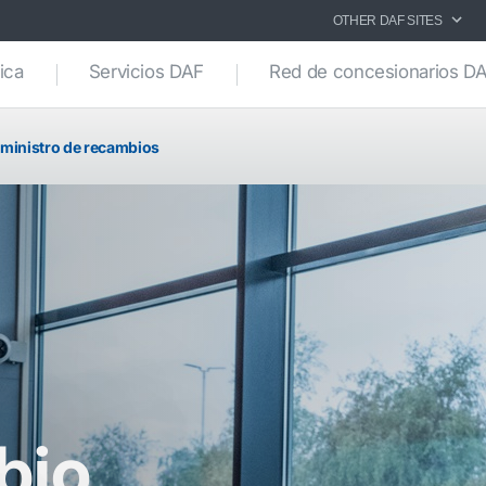
OTHER DAF SITES
ica
Servicios DAF
Red de concesionarios D
ministro de recambios
bio