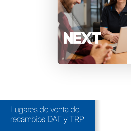
Lugares de venta de
We've foun
recambios DAF y TRP
%%TOTALRE
based on