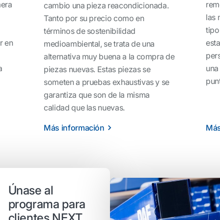
mera
rem
cambio una pieza reacondicionada.
las
Tanto por su precio como en
tipo
términos de sostenibilidad
r en
esta
medioambiental, se trata de una
pers
alternativa muy buena a la compra de
a
una
piezas nuevas. Estas piezas se
pun
someten a pruebas exhaustivas y se
garantiza que son de la misma
calidad que las nuevas.
Más información
Más
Únase al
programa para
clientes NEXT.