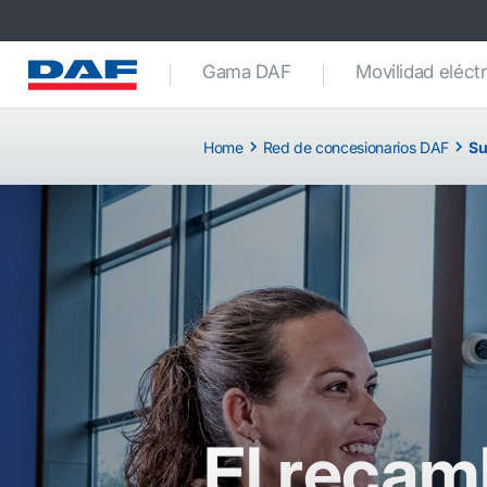
Gama DAF
Movilidad eléctr
Home
Red de concesionarios DAF
Su
El recam