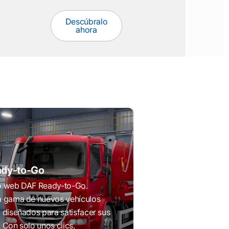
Descúbralo
ahora
dy-to-Go
tio web DAF Ready-to-Go.
a gama de nuevos vehículos
 diseñados para satisfacer sus
 Con solo unos clics,