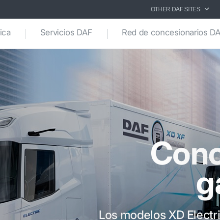
OTHER DAF SITES
ica
Servicios DAF
Red de concesionarios D
Cono
g
Los modelos XD Electri