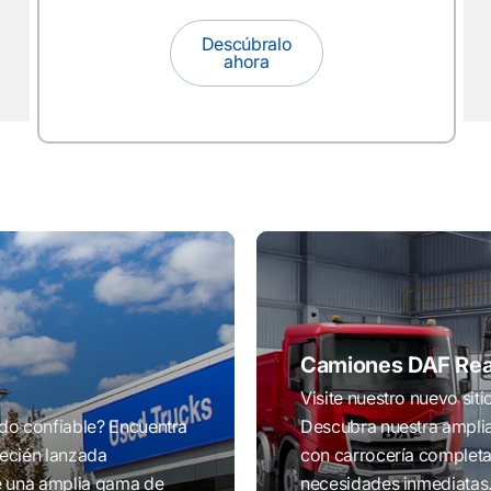
Descúbralo
ahora
Camiones DAF Rea
Visite nuestro nuevo si
do confiable? Encuentra
Descubra nuestra ampli
recién lanzada
con carrocería completa
e una amplia gama de
necesidades inmediatas.