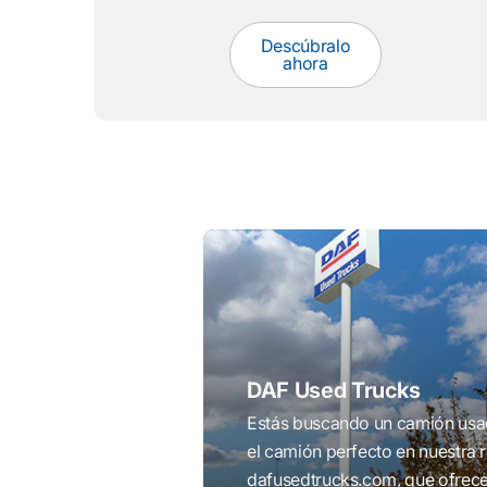
Descúbralo
ahora
DAF Used Trucks
Estás buscando un camión usa
el camión perfecto en nuestra 
dafusedtrucks.com, que ofrec