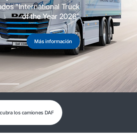
os "International Truck
of the Year 2026"
Más información
cubra los camiones DAF