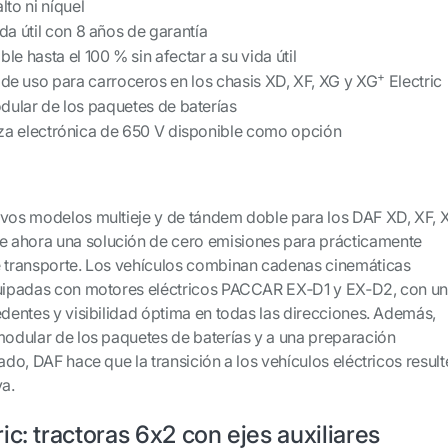
lto ni níquel
da útil con 8 años de garantía
le hasta el 100 % sin afectar a su vida útil
+
 de uso para carroceros en los chasis XD, XF, XG y XG
Electric
ular de los paquetes de baterías
za electrónica de 650 V disponible como opción
evos modelos multieje y de tándem doble para los DAF XD, XF, 
ce ahora una solución de cero emisiones para prácticamente
e transporte. Los vehículos combinan cadenas cinemáticas
equipadas con motores eléctricos PACCAR EX‑D1 y EX‑D2, con u
edentes y visibilidad óptima en todas las direcciones. Además,
 modular de los paquetes de baterías y a una preparación
zado, DAF hace que la transición a los vehículos eléctricos result
a.
ic: tractoras 6x2 con ejes auxiliares