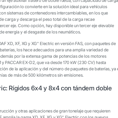
 un eje auxiliar trasero de doble rueda, con capacidad de carg
figuración lo convierte en la solución ideal para vehículos
con sistemas de contenedores intercambiables, en los que
de carga y descarga el peso total de la carga recae
ercer eje. Como opción, hay disponible un tercer eje elevable
de energía y el desgaste de los neumáticos.
+
 DAF XD, XF, XG y XG
Electric en versión FAS, con paquetes de
 baterías, los hace adecuados para una amplia variedad de
 además por la extensa gama de potencias de los motores
1 y PACCAR EX‑D2, que va desde 170 kW (230 CV) hasta
ión de la aplicación y del número de paquetes de baterías, ya 
ías de más de 500 kilómetros sin emisiones.
ric: Rígidos 6x4 y 8x4 con tándem doble
trucción y otras aplicaciones de gran tonelaje que requieren
+
F amplía la gama XD, XF, XG y XG
Electric con los nuevos