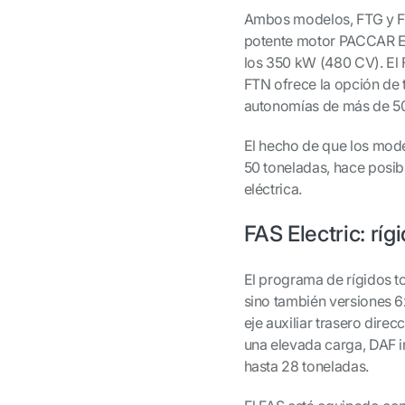
Ambos modelos, FTG y FT
potente motor PACCAR EX
los 350 kW (480 CV). El F
FTN ofrece la opción de t
autonomías de más de 50
El hecho de que los mod
50 toneladas, hace posi
eléctrica.
FAS Electric: ríg
El programa de rígidos t
sino también versiones 6x
eje auxiliar trasero dire
una elevada carga, DAF i
hasta 28 toneladas.