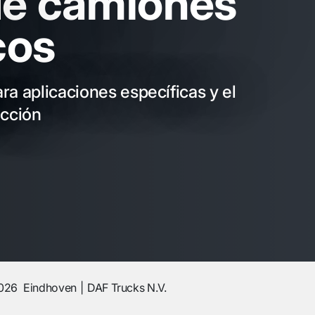
e camiones
cos
ra aplicaciones específicas y el
ucción
2026
Eindhoven
DAF Trucks N.V.