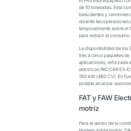
El FAS está equipado con
de 10 toneladas. Esta con
basculantes y camiones 
durante las operaciones 
temporalmente sobre el t
para reducir el consumo 
La disponibilidad de los
tres a cinco paquetes de
aplicaciones, reforzada
eléctricos PACCAR EX‑D
350 kW (480 CV). En func
posible alcanzar autonom
FAT y FAW Elect
motriz
Para el sector de la cons
tándem doble motriz, DA