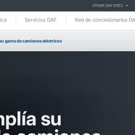
OTHER DAF SITES
ica
Servicios DAF
Red de concesionarios D
su gama de camiones eléctricos
plía su