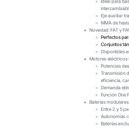
Ideal para ba
intercambiab
Eje auxiliar 
MMA de hasta
Novedad: FAT y FAW
Perfectos par
Conjuntos tán
Disponibles e
Motores eléctrico
Potencias de
Transmisión d
eficiencia, c
Demanda eléc
Función One P
Baterías modulares
Entre 2 y 5 p
Autonomías c
Baterías excl