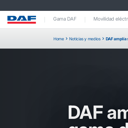
Gama DAF
Movilidad eléctr
Home
Noticias y medios
DAF amplía 
DAF am