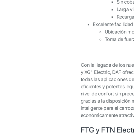
Sin coba
Larga vi
Recargab
Excelente facilidad
Ubicación mod
Toma de fuer
Con la llegada de los nu
+
y XG
Electric, DAF ofre
todas las aplicaciones d
eficientes y potentes, 
nivel de confort sin prec
gracias a la disposición
inteligente para el carro
económicamente atractiv
FTG y FTN Electr