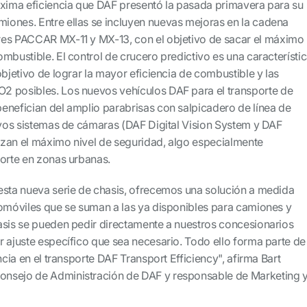
áxima eficiencia que DAF presentó la pasada primavera para su
ones. Entre ellas se incluyen nuevas mejoras en la cadena
res PACCAR MX-11 y MX-13, con el objetivo de sacar el máximo
mbustible. El control de crucero predictivo es una característi
objetivo de lograr la mayor eficiencia de combustible y las
2 posibles. Los nuevos vehículos DAF para el transporte de
enefician del amplio parabrisas con salpicadero de línea de
sivos sistemas de cámaras (DAF Digital Vision System y DAF
zan el máximo nivel de seguridad, algo especialmente
porte en zonas urbanas.
esta nueva serie de chasis, ofrecemos una solución a medida
tomóviles que se suman a las ya disponibles para camiones y
asis se pueden pedir directamente a nuestros concesionarios
r ajuste específico que sea necesario. Todo ello forma parte de
ncia en el transporte DAF Transport Efficiency", afirma Bart
nsejo de Administración de DAF y responsable de Marketing 