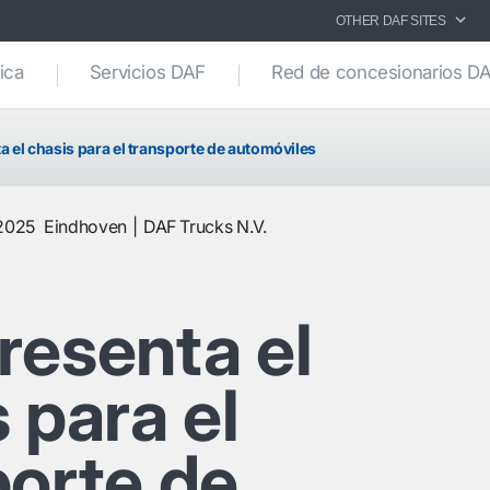
OTHER DAF SITES
ica
Servicios DAF
Red de concesionarios D
a el chasis para el transporte de automóviles
 2025
Eindhoven
DAF Trucks N.V.
resenta el
 para el
porte de