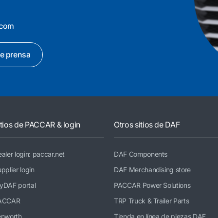
e prensa
itios de PACCAR & login
Otros sitios de DAF
aler login: paccar.net
DAF Components
pplier login
DAF Merchandising store
yDAF portal
PACCAR Power Solutions
ACCAR
TRP Truck & Trailer Parts
enworth
Tienda en línea de piezas DAF