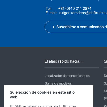
Suscribirse a comunicados d
El atajo rápido hacia…
S
Localizador de concesionarios
De
Gama de modelos
Su
Servicio
M
Su elección de cookies en este sitio
web
Noticias y medios
P
Sobre DAF
K
En DAF respetamos su privacidad. Utilizamos