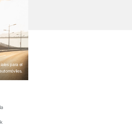
ales para el
automóviles.
la
ck