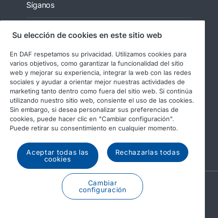
Síganos
Su elección de cookies en este sitio web
En DAF respetamos su privacidad. Utilizamos cookies para
varios objetivos, como garantizar la funcionalidad del sitio
web y mejorar su experiencia, integrar la web con las redes
sociales y ayudar a orientar mejor nuestras actividades de
marketing tanto dentro como fuera del sitio web. Si continúa
utilizando nuestro sitio web, consiente el uso de las cookies.
© 2026 DAF
Aviso legal
Sin embargo, si desea personalizar sus preferencias de
Declaración de privacidad
cookies, puede hacer clic en "Cambiar configuración".
Puede retirar su consentimiento en cualquier momento.
Condiciones generales
Uso de cookies en DAF
Informes regulatorios
Aceptar todas las
Rechazarlas todas
cookies
Cambiar
A PACCAR COMPANY
configuración
DRIVEN BY QUALITY