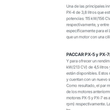
Una de las principales i
PX-4 de 3,8 litros que es
potencias: 115 kW/156 C
respectivamente, y entr
específicamente para el L
que un motor con una cili
PACCAR PX-5 y PX-7: 
Y para ofrecer un rendi
kW/213 CV) de 4,5 litro
están disponibles. Estos
y cuentan con un nuevo so
Como resultado, el par 
de los motores anteriorm
motores PX-5 y PX-7 es 
rpm) respectivamente. L