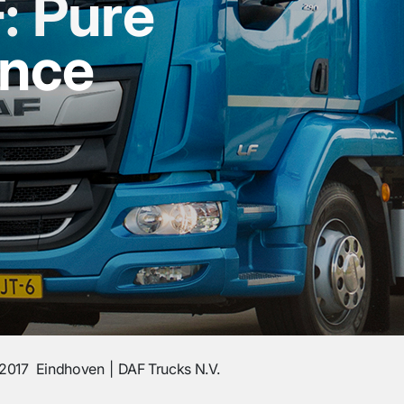
: Pure
ence
 2017
Eindhoven
DAF Trucks N.V.