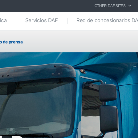
OTHER DAF SITES
ica
Servicios DAF
Red de concesionarios D
 de prensa