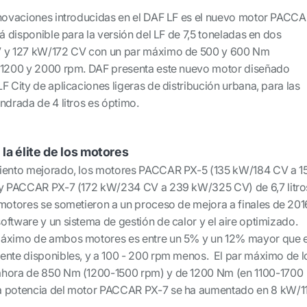
nnovaciones introducidas en el DAF LF es el nuevo motor PACC
tá disponible para la versión del LF de 7,5 toneladas en dos
V y 127 kW/172 CV con un par máximo de 500 y 600 Nm
e 1200 y 2000 rpm. DAF presenta este nuevo motor diseñado
F City de aplicaciones ligeras de distribución urbana, para las
ndrada de 4 litros es óptimo.
la élite de los motores
miento mejorado, los motores PACCAR PX-5 (135 kW/184 CV a 1
s y PACCAR PX-7 (172 kW/234 CV a 239 kW/325 CV) de 6,7 litro
 motores se sometieron a un proceso de mejora a finales de 201
ftware y un sistema de gestión de calor y el aire optimizado.
máximo de ambos motores es entre un 5% y un 12% mayor que e
ente disponibles, y a 100 - 200 rpm menos. El par máximo de l
ahora de 850 Nm (1200-1500 rpm) y de 1200 Nm (en 1100-1700
a potencia del motor PACCAR PX-7 se ha aumentado en 8 kW/1