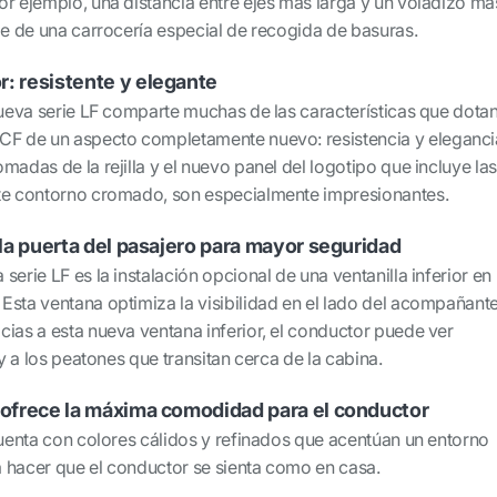
or ejemplo, una distancia entre ejes más larga y un voladizo má
je de una carrocería especial de recogida de basuras.
r: resistente y elegante
nueva serie LF comparte muchas de las características que dota
CF de un aspecto completamente nuevo: resistencia y eleganci
madas de la rejilla y el nuevo panel del logotipo que incluye la
nte contorno cromado, son especialmente impresionantes.
n la puerta del pasajero para mayor seguridad
erie LF es la instalación opcional de una ventanilla inferior en 
Esta ventana optimiza la visibilidad en el lado del acompañant
cias a esta nueva ventana inferior, el conductor puede ver
 y a los peatones que transitan cerca de la cabina.
e ofrece la máxima comodidad para el conductor
cuenta con colores cálidos y refinados que acentúan un entorno
 hacer que el conductor se sienta como en casa.