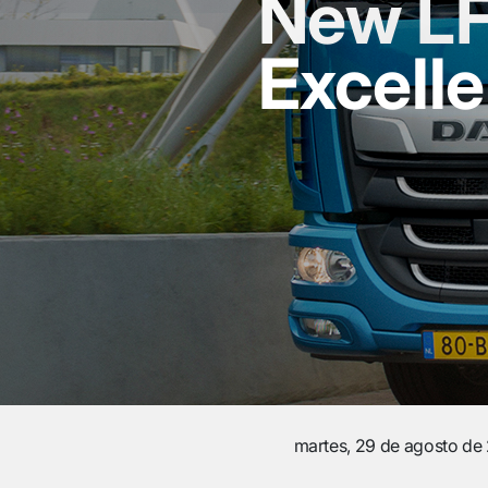
New LF
Excell
martes, 29 de agosto de