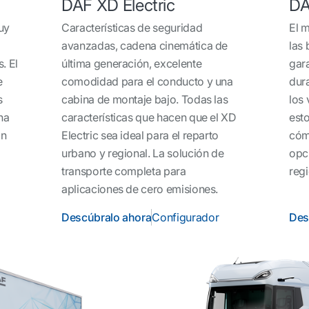
DAF XD Electric
DA
uy
Características de seguridad
El m
avanzadas, cadena cinemática de
las 
. El
última generación, excelente
gar
e
comodidad para el conducto y una
dur
s
cabina de montaje bajo. Todas las
los 
na
características que hacen que el XD
esto
ón
Electric sea ideal para el reparto
cómo
urbano y regional. La solución de
opci
transporte completa para
regi
aplicaciones de cero emisiones.
Descúbralo ahora
Configurador
Des