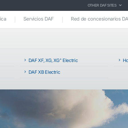
OTHER DAF SITES
ica
Servicios DAF
Red de concesionarios D
DAF XF, XG, XG⁺ Electric
Ho
DAF XB Electric