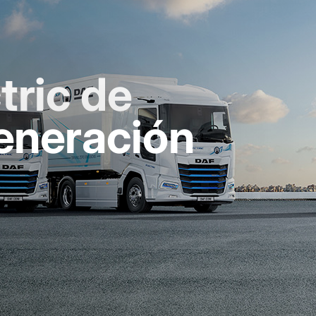
tric de
eneración