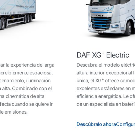
DAF XG⁺ Electric
ar la experiencia de larga
Descubra el modelo eléctri
increíblemente espaciosa,
altura interior excepcional
+
cenamiento, iluminación
única, el XG
ofrece comodi
 alta. Combinado con el
excelentes estándares en m
na cinemática de alta
eficiencia energética. Le o
rfecta cuando se quiere ir
de un especialista en baterí
de emisiones.
Descúbralo ahora
Configu